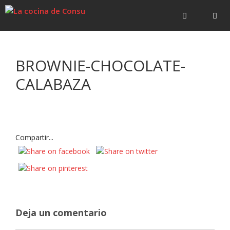
Saltar
Saltar
al
al
contenido
contenido
Menú
BROWNIE-CHOCOLATE-
CALABAZA
Compartir...
Deja un comentario