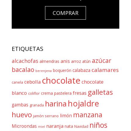
COMPRAR
ETIQUETAS
azúcar
alcachofas
anis
almendras
arroz
atún
bacalao
calamares
calabaza
boquerón
berenjena
chocolate
cebolla
chocolate
canela
galletas
blanco
fresas
crema pastelera
coliflor
hojaldre
harina
gambas
granada
huevo
manzana
limón
jamón serrano
niños
naranja
Microondas
nata
Navidad
miel