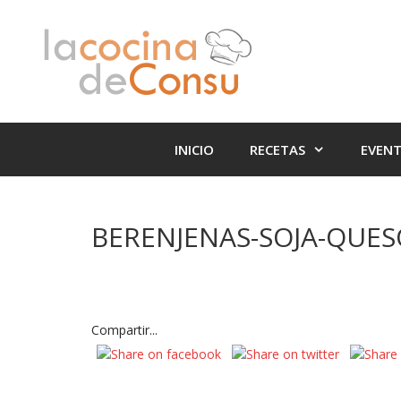
Saltar
Saltar
al
al
contenido
contenido
INICIO
RECETAS
EVEN
BERENJENAS-SOJA-QUES
Compartir...