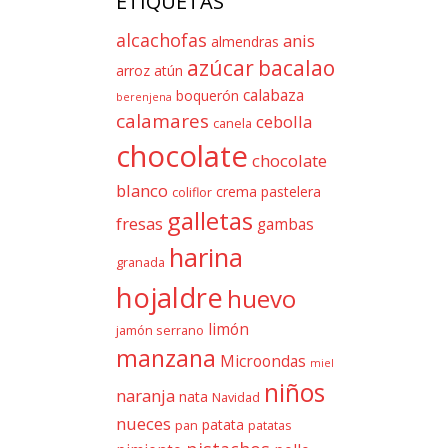
ETIQUETAS
alcachofas
anis
almendras
azúcar
bacalao
arroz
atún
calabaza
boquerón
berenjena
calamares
cebolla
canela
chocolate
chocolate
blanco
crema pastelera
coliflor
galletas
fresas
gambas
harina
granada
hojaldre
huevo
limón
jamón serrano
manzana
Microondas
miel
niños
naranja
nata
Navidad
nueces
patata
pan
patatas