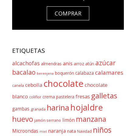
COMPRAR
ETIQUETAS
azúcar
alcachofas
anis
almendras
arroz
atún
bacalao
calamares
calabaza
boquerón
berenjena
chocolate
cebolla
chocolate
canela
galletas
blanco
fresas
crema pastelera
coliflor
hojaldre
harina
gambas
granada
huevo
manzana
limón
jamón serrano
niños
naranja
Microondas
nata
Navidad
miel