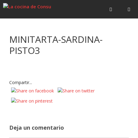
Saltar
Saltar
al
al
contenido
contenido
Menú
MINITARTA-SARDINA-
PISTO3
Compartir...
Deja un comentario