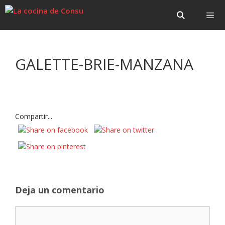
Saltar
Saltar
al
al
contenido
contenido
Menú
GALETTE-BRIE-MANZANA
Compartir...
Deja un comentario
Comentario