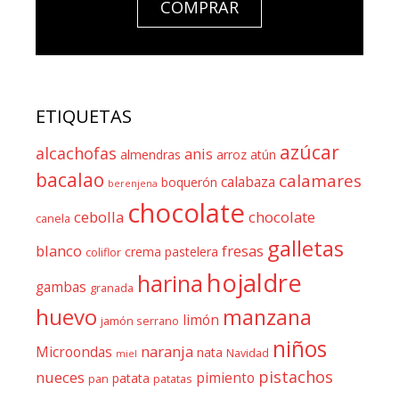
COMPRAR
ETIQUETAS
azúcar
alcachofas
anis
almendras
arroz
atún
bacalao
calamares
calabaza
boquerón
berenjena
chocolate
cebolla
chocolate
canela
galletas
blanco
fresas
crema pastelera
coliflor
hojaldre
harina
gambas
granada
huevo
manzana
limón
jamón serrano
niños
naranja
Microondas
nata
Navidad
miel
pistachos
nueces
pimiento
patata
pan
patatas