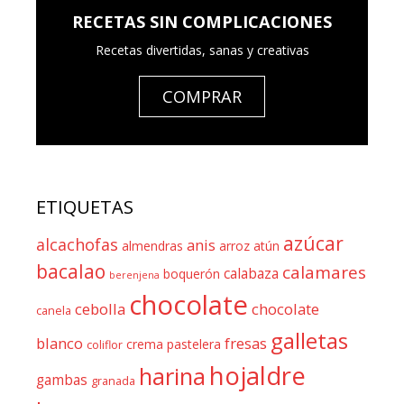
RECETAS SIN COMPLICACIONES
Recetas divertidas, sanas y creativas
COMPRAR
ETIQUETAS
azúcar
alcachofas
anis
almendras
arroz
atún
bacalao
calamares
calabaza
boquerón
berenjena
chocolate
cebolla
chocolate
canela
galletas
blanco
fresas
crema pastelera
coliflor
hojaldre
harina
gambas
granada