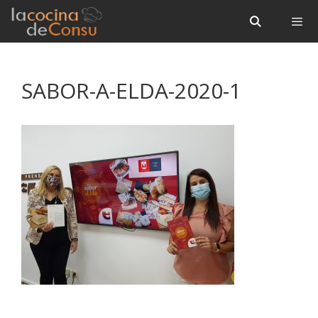
Saltar
Saltar
al
al
contenido
contenido
Menú
SABOR-A-ELDA-2020-1