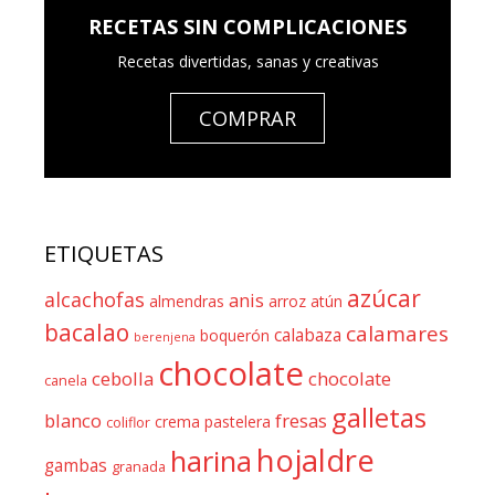
RECETAS SIN COMPLICACIONES
Recetas divertidas, sanas y creativas
COMPRAR
ETIQUETAS
azúcar
alcachofas
anis
almendras
arroz
atún
bacalao
calamares
calabaza
boquerón
berenjena
chocolate
cebolla
chocolate
canela
galletas
blanco
fresas
crema pastelera
coliflor
hojaldre
harina
gambas
granada