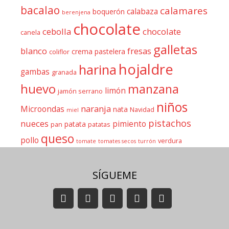
bacalao
calamares
calabaza
boquerón
berenjena
chocolate
cebolla
chocolate
canela
galletas
blanco
fresas
crema pastelera
coliflor
hojaldre
harina
gambas
granada
huevo
manzana
limón
jamón serrano
niños
naranja
Microondas
nata
Navidad
miel
pistachos
nueces
pimiento
patata
pan
patatas
queso
pollo
verdura
tomate
tomates secos
turrón
SÍGUEME