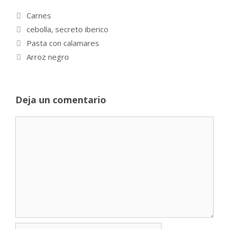
Categorías
Carnes
Etiquetas
cebolla
,
secreto iberico
Pasta con calamares
Arroz negro
Deja un comentario
Comentario
Nombre