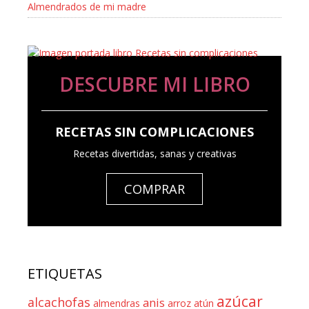
Almendrados de mi madre
DESCUBRE MI LIBRO
RECETAS SIN COMPLICACIONES
Recetas divertidas, sanas y creativas
COMPRAR
ETIQUETAS
azúcar
alcachofas
anis
almendras
arroz
atún