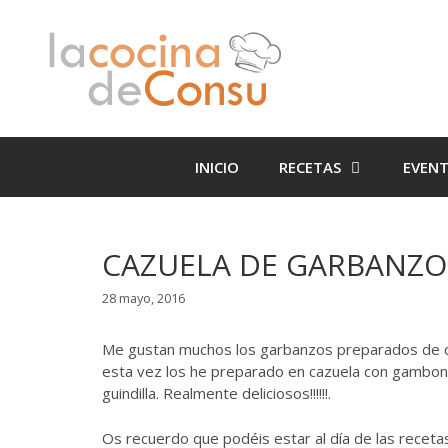
Saltar
Saltar
al
al
contenido
contenido
INICIO
RECETAS
EVEN
CAZUELA DE GARBANZO
28 mayo, 2016
Me gustan muchos los garbanzos preparados de cual
esta vez los he preparado en cazuela con gambones
guindilla. Realmente deliciosos!!!!!!.
Os recuerdo que podéis estar al día de las recet