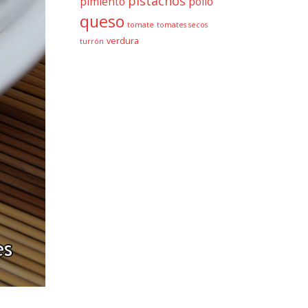
pistachos
pimiento
pollo
queso
tomate
tomates secos
verdura
turrón