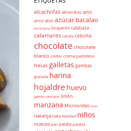
ETIQUETAS
alcachofas
anis
almendras
azúcar
bacalao
arroz
atún
calabaza
boquerón
berenjena
calamares
cebolla
canela
chocolate
chocolate
blanco
crema pastelera
coliflor
galletas
fresas
gambas
harina
granada
hojaldre
huevo
limón
jamón serrano
manzana
Microondas
miel
niños
naranja
nata
Navidad
nueces
patata
pan
patatas