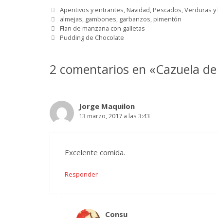
Categorías
Aperitivos y entrantes
,
Navidad
,
Pescados
,
Verduras y
Etiquetas
almejas
,
gambones
,
garbanzos
,
pimentón
Flan de manzana con galletas
Pudding de Chocolate
2 comentarios en «Cazuela d
Jorge Maquilon
13 marzo, 2017 a las 3:43
Excelente comida.
Responder
Consu