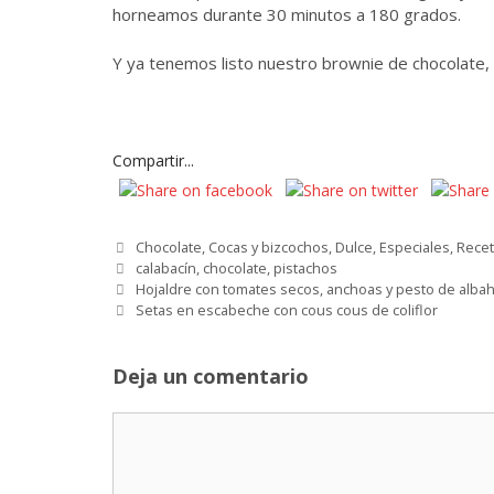
horneamos durante 30 minutos a 180 grados.
Y ya tenemos listo nuestro brownie de chocolate, 
Compartir...
Categorías
Chocolate
,
Cocas y bizcochos
,
Dulce
,
Especiales
,
Recet
Etiquetas
calabacín
,
chocolate
,
pistachos
Hojaldre con tomates secos, anchoas y pesto de alba
Setas en escabeche con cous cous de coliflor
Deja un comentario
Comentario