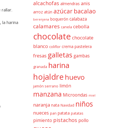
alcachofas
anis
almendras
rallar.
azúcar
bacalao
arroz
atún
calabaza
boquerón
berenjena
 la harina
calamares
cebolla
canela
chocolate
chocolate
blanco
crema pastelera
coliflor
galletas
fresas
gambas
harina
granada
hojaldre
huevo
limón
jamón serrano
manzana
Microondas
miel
niños
naranja
nata
Navidad
0
nueces
patata
pan
patatas
pistachos
pimiento
pollo