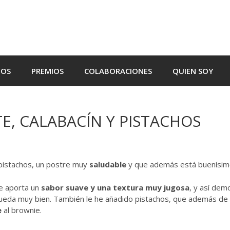
TOS
PREMIOS
COLABORACIONES
QUIEN SOY
, CALABACÍN Y PISTACHOS
 pistachos, un postre muy
saludable
y que además está buenísim
le aporta un
sabor suave y una textura muy jugosa
, y así de
ueda muy bien. También le he añadido pistachos, que además de 
e
al brownie.