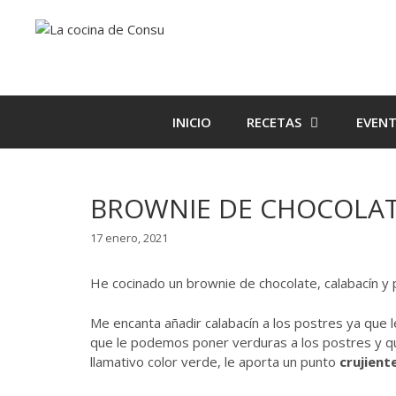
Saltar
Saltar
al
al
contenido
contenido
INICIO
RECETAS
EVEN
BROWNIE DE CHOCOLATE
17 enero, 2021
He cocinado un brownie de chocolate, calabacín y
Me encanta añadir calabacín a los postres ya que 
que le podemos poner verduras a los postres y q
llamativo color verde, le aporta un punto
crujient