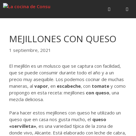
Saltar
Saltar
al
al
contenido
contenido
Menú
MEJILLONES CON QUESO
1 septiembre, 2021
El mejillón es un molusco que se captura con facilidad,
que se puede consumir durante todo el año y a un
precio muy asequible. Los podemos cocinar de muchas
maneras, al
vapor
, en
escabeche
, con
tomate
y como
propongo en esta receta: mejillones
con queso
, una
mezcla deliciosa.
Para hacer estos mejillones con queso he utilizado un
queso que en casa nos gusta mucho, el
queso
«servilleta»
, es una variedad típica de la zona de
donde vivo, Alicante. Está elaborado con leche de cabra,