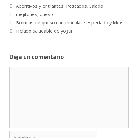
Categorías
Aperitivos y entrantes
,
Pescados
,
Salado
Etiquetas
mejillones
,
queso
Bombas de queso con chocolate especiado y kikos
Helado saludable de yogur
Deja un comentario
Comentario
Nombre