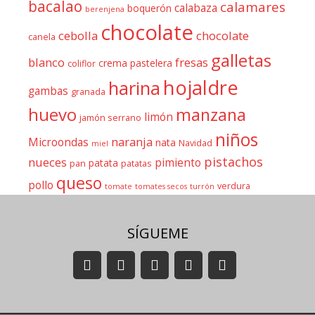
bacalao
calamares
calabaza
boquerón
berenjena
chocolate
cebolla
chocolate
canela
galletas
blanco
fresas
crema pastelera
coliflor
hojaldre
harina
gambas
granada
huevo
manzana
limón
jamón serrano
niños
naranja
Microondas
nata
Navidad
miel
pistachos
nueces
pimiento
patata
pan
patatas
queso
pollo
verdura
tomate
tomates secos
turrón
SÍGUEME