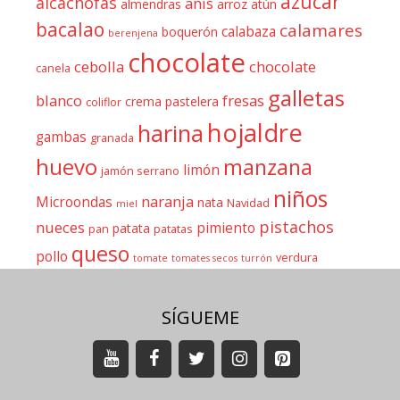
azúcar
alcachofas
anis
almendras
arroz
atún
bacalao
calamares
calabaza
boquerón
berenjena
chocolate
cebolla
chocolate
canela
galletas
blanco
fresas
crema pastelera
coliflor
hojaldre
harina
gambas
granada
huevo
manzana
limón
jamón serrano
niños
naranja
Microondas
nata
Navidad
miel
pistachos
nueces
pimiento
patata
pan
patatas
queso
pollo
verdura
tomate
tomates secos
turrón
SÍGUEME