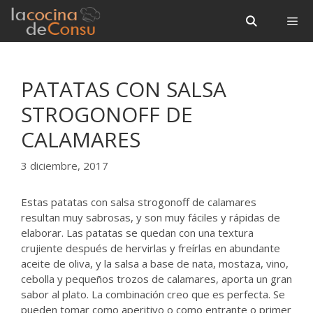
Saltar
Saltar
al
al
contenido
contenido
Menú
PATATAS CON SALSA
STROGONOFF DE
CALAMARES
3 diciembre, 2017
Estas patatas con salsa strogonoff de calamares
resultan muy sabrosas, y son muy fáciles y rápidas de
elaborar. Las patatas se quedan con una textura
crujiente después de hervirlas y freírlas en abundante
aceite de oliva, y la salsa a base de nata, mostaza, vino,
cebolla y pequeños trozos de calamares, aporta un gran
sabor al plato. La combinación creo que es perfecta. Se
pueden tomar como aperitivo o como entrante o primer