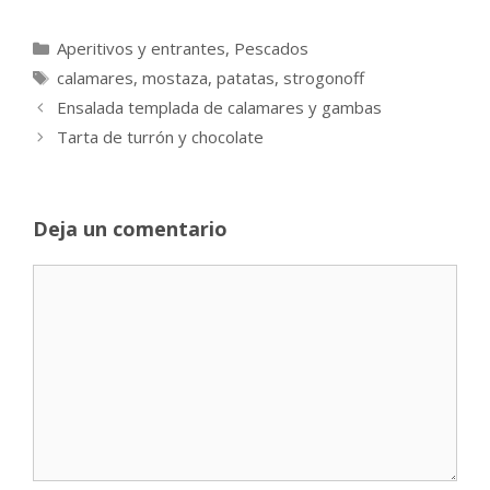
Categorías
Aperitivos y entrantes
,
Pescados
Etiquetas
calamares
,
mostaza
,
patatas
,
strogonoff
Ensalada templada de calamares y gambas
Tarta de turrón y chocolate
Deja un comentario
Comentario