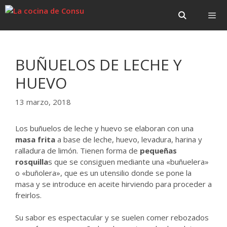
Saltar
Saltar
al
al
contenido
contenido
Menú
BUÑUELOS DE LECHE Y
HUEVO
13 marzo, 2018
Los buñuelos de leche y huevo se elaboran con una
masa frita
a base de leche, huevo, levadura, harina y
ralladura de limón. Tienen forma de
pequeñas
rosquilla
s que se consiguen mediante una «buñuelera»
o «buñolera», que es un utensilio donde se pone la
masa y se introduce en aceite hirviendo para proceder a
freirlos.
Su sabor es espectacular y se suelen comer rebozados