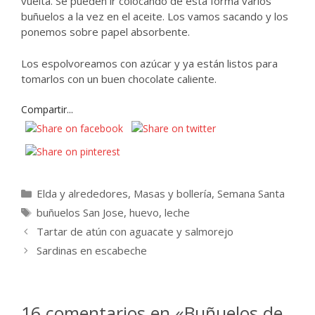
vuelta. Se pueden ir colocando de esta forma varios
buñuelos a la vez en el aceite. Los vamos sacando y los
ponemos sobre papel absorbente.
Los espolvoreamos con azúcar y ya están listos para
tomarlos con un buen chocolate caliente.
Compartir...
Categorías
Elda y alrededores
,
Masas y bollería
,
Semana Santa
Etiquetas
buñuelos San Jose
,
huevo
,
leche
Tartar de atún con aguacate y salmorejo
Sardinas en escabeche
16 comentarios en «Buñuelos de