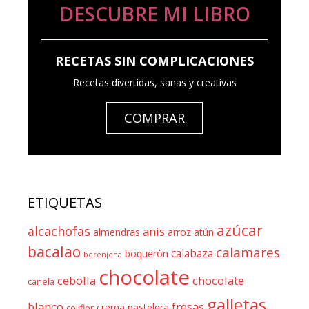
DESCUBRE MI LIBRO
RECETAS SIN COMPLICACIONES
Recetas divertidas, sanas y creativas
COMPRAR
ETIQUETAS
azúcar
alcachofas
anis
almendras
arroz
atún
bacalao
calamares
calabaza
boquerón
berenjena
chocolate
cebolla
chocolate
canela
galletas
blanco
fresas
crema pastelera
coliflor