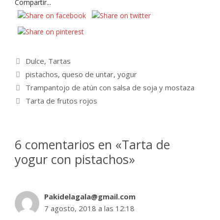
Compartir...
Categorías
Dulce
,
Tartas
Etiquetas
pistachos
,
queso de untar
,
yogur
Trampantojo de atún con salsa de soja y mostaza
Tarta de frutos rojos
6 comentarios en «Tarta de
yogur con pistachos»
Pakidelagala@gmail.com
7 agosto, 2018 a las 12:18