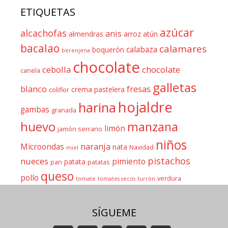
ETIQUETAS
azúcar
alcachofas
anis
almendras
arroz
atún
bacalao
calamares
calabaza
boquerón
berenjena
chocolate
cebolla
chocolate
canela
galletas
blanco
fresas
crema pastelera
coliflor
hojaldre
harina
gambas
granada
huevo
manzana
limón
jamón serrano
niños
naranja
Microondas
nata
Navidad
miel
pistachos
nueces
pimiento
patata
pan
patatas
queso
pollo
verdura
tomate
tomates secos
turrón
SÍGUEME