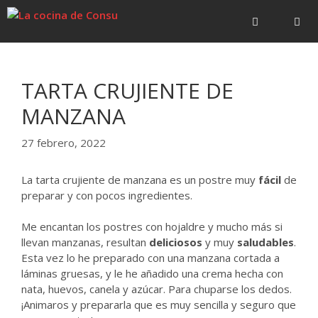
Saltar
Saltar
al
al
contenido
contenido
Menú
TARTA CRUJIENTE DE
MANZANA
27 febrero, 2022
La tarta crujiente de manzana es un postre muy
fácil
de
preparar y con pocos ingredientes.
Me encantan los postres con hojaldre y mucho más si
llevan manzanas, resultan
deliciosos
y muy
saludables
.
Esta vez lo he preparado con una manzana cortada a
láminas gruesas, y le he añadido una crema hecha con
nata, huevos, canela y azúcar. Para chuparse los dedos.
¡Animaros y prepararla que es muy sencilla y seguro que