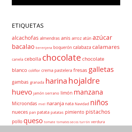
ETIQUETAS
azúcar
alcachofas
anis
almendras
arroz
atún
bacalao
calamares
calabaza
boquerón
berenjena
chocolate
cebolla
chocolate
canela
galletas
blanco
fresas
crema pastelera
coliflor
hojaldre
harina
gambas
granada
huevo
manzana
limón
jamón serrano
niños
naranja
Microondas
nata
Navidad
miel
pistachos
nueces
pimiento
patata
pan
patatas
queso
pollo
verdura
tomate
tomates secos
turrón