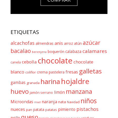
ETIQUETAS
azúcar
alcachofas
anis
almendras
arroz
atún
bacalao
calamares
calabaza
boquerón
berenjena
chocolate
cebolla
chocolate
canela
galletas
blanco
fresas
crema pastelera
coliflor
hojaldre
harina
gambas
granada
huevo
manzana
limón
jamón serrano
niños
naranja
Microondas
nata
Navidad
miel
pistachos
nueces
pimiento
patata
pan
patatas
queso
pollo