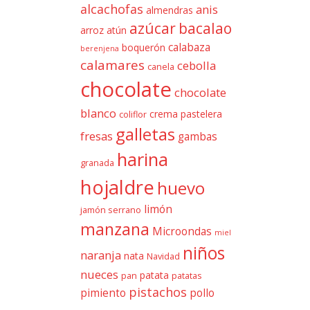
alcachofas
anis
almendras
azúcar
bacalao
arroz
atún
calabaza
boquerón
berenjena
calamares
cebolla
canela
chocolate
chocolate
blanco
crema pastelera
coliflor
galletas
fresas
gambas
harina
granada
hojaldre
huevo
limón
jamón serrano
manzana
Microondas
miel
niños
naranja
nata
Navidad
nueces
patata
pan
patatas
pistachos
pimiento
pollo