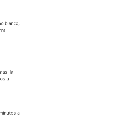
o blanco,
ra.
mas, la
dos a
minutos a