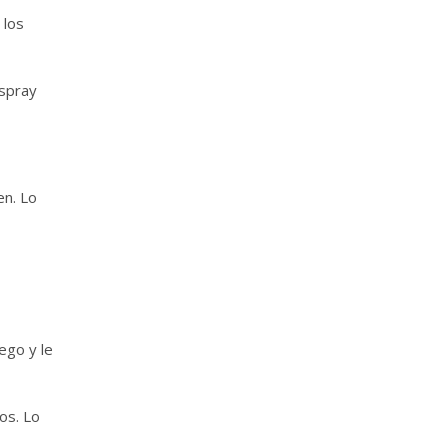
 los
 spray
en. Lo
ego y le
os. Lo