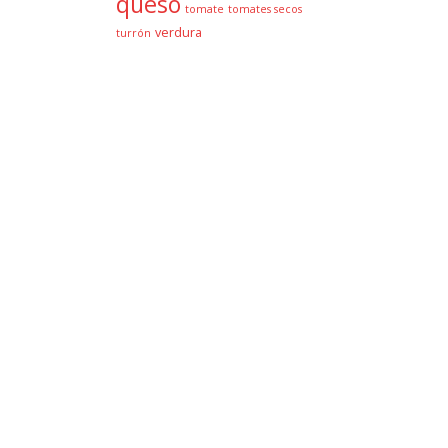
queso
tomate
tomates secos
verdura
turrón