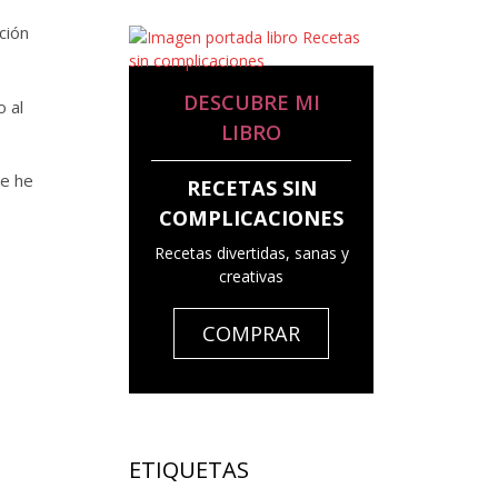
ción
DESCUBRE MI
 al
LIBRO
ue he
RECETAS SIN
COMPLICACIONES
Recetas divertidas, sanas y
creativas
COMPRAR
ETIQUETAS