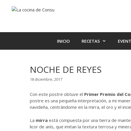
Saltar
Saltar
al
al
contenido
contenido
INICIO
RECETAS
EVEN
NOCHE DE REYES
18 diciembre, 2017
Con este postre obtuve el
Primer Premio del Co
postre es una pequeña interpretación, a mi maner
navideña, centrándome en la mirra, el oro y el inc
La
mirra
está compuesta por una tierra de mante
licor de anís, que imitan la textura terrosa y miner